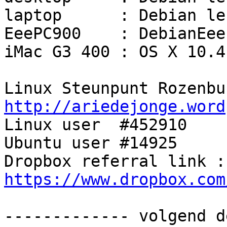
laptop      : Debian len
EeePC900    : DebianEeeP
iMac G3 400 : OS X 10.4
http://ariedejonge.word

Linux user  #452910

Ubuntu user #14925

Dro
https://www.dropbox.com
------------- volgend d