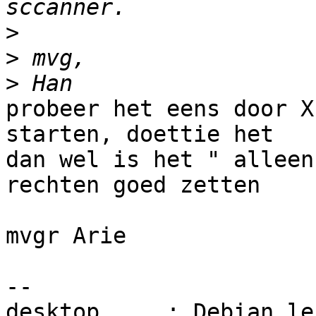
>
>
>
probeer het eens door X
starten, doettie het 

dan wel is het " alleen
rechten goed zetten

mvgr Arie

-- 

desktop     : Debian len