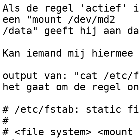
Als de regel 'actief' i
een "mount /dev/md2

/data" geeft hij aan da
Kan iemand mij hiermee 
output van: "cat /etc/f
het gaat om de regel on
# /etc/fstab: static fi
#

# <file system> <mount poi