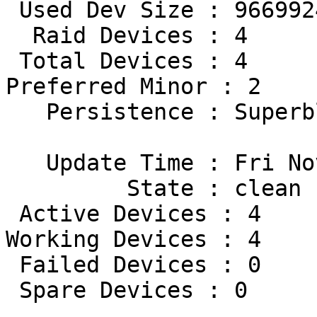
 Used Dev Size : 966992448 (922.20 GiB 990.20 GB)

  Raid Devices : 4

 Total Devices : 4

Preferred Minor : 2

   Persistence : Superblock is persistent

   Update Time : Fri Nov 13 19:17:23 2009

         State : clean

 Active Devices : 4

Working Devices : 4

 Failed Devices : 0

 Spare Devices : 0
