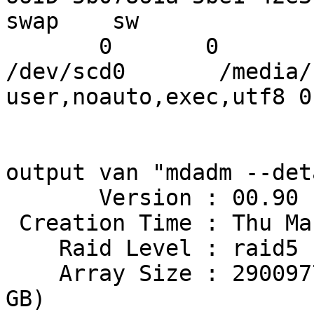
swap    sw

       0       0

/dev/scd0       /media/
user,noauto,exec,utf8 0
output van "mdadm --det
       Version : 00.90

 Creation Time : Thu Mar 26 22:16:26 2009

    Raid Level : raid5

    Array Size : 2900977344 (2766.59 GiB 2970.60 
GB)
