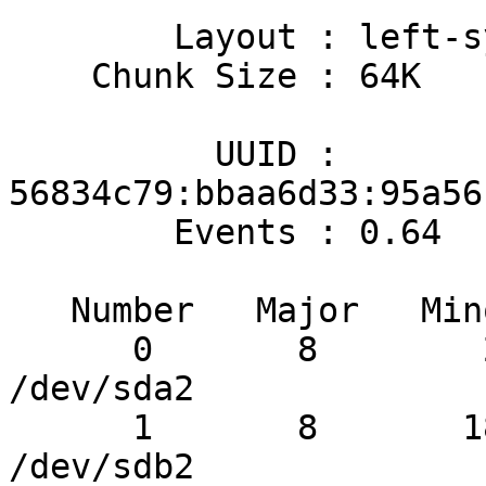
        Layout : left-symmetric

    Chunk Size : 64K

          UUID : 
56834c79:bbaa6d33:95a56
        Events : 0.64

   Number   Major   Minor   RaidDevice State

      0       8        2        0      active sync   
/dev/sda2

      1       8       18        1      active sync   
/dev/sdb2
