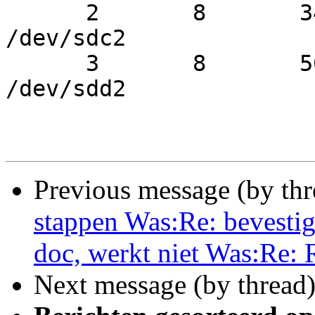
      2       8       34        2      active sync   
/dev/sdc2

      3       8       50        3      active sync   
/dev/sdd2

Previous message (by th
stappen Was:Re: bevestig
doc, werkt niet Was:Re: 
Next message (by thread