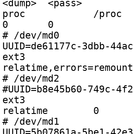
<dump>  <pass>

proc            /proc      
0       0

# /dev/md0

UUID=de61177c-3dbb-44ac-94de-6d
ext3

relatime,errors=remount
# /dev/md2

#UUID=b8e45b60-749c-4f21-bd5
ext3

relatime        0       
# /dev/md1

UUID=5b07861a-5be1-42e3-aa47-