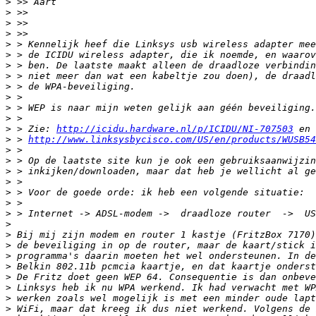
>
>
>
>
>
>
>
>
>
>
>
>
>
 > Zie: 
http://icidu.hardware.nl/p/ICIDU/NI-707503
>
 > 
http://www.linksysbycisco.com/US/en/products/WUSB54
>
>
>
>
>
>
>
>
>
>
>
>
>
>
>
>