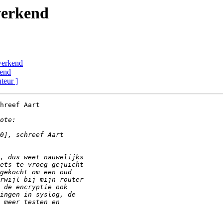
werkend
werkend
kend
uteur ]
hreef Aart
