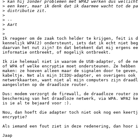
>
>
>
>
>
>
>
>
Ik reageer om de zaak toch helder te krijgen, feit is d
kennelijk WPA(2) ondersteunt, iets dat ik echt niet beg
daarvan het nut zijn? En dat betekent dat mij ergens ee
informatie ontbreekt, of mogelijk ontbreekt.

Ik zie helemaal niet in waarom de USB-adapter, of de ne
of WPA of welke encryptie moet ondersteunen. Ze hebben 
maken: ze hoeven alleen maar de signalen door te geven,
kabeltje. Net als mijn ICIDU-adapter, en overigens ook 
netwerkkaarten, want niet al mijn computers zijn draadl
aangesloten op de draadloze router.

Dus: modem verzorgt de firewall, de draadloze router zo
bescherming van het draadloze netwerk, via WPA. WPA2 ke
is ie al te bejaard voor :).

Nou, dan hoeft die adapter toch niet ook nog een keertj
encryptie?

Als iemand een fout ziet in deze redenering, dan hoor i
Jaap
