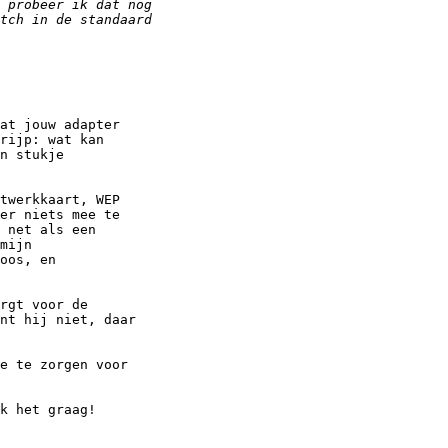
at jouw adapter

rijp: wat kan

n stukje

twerkkaart, WEP

er niets mee te

 net als een

mijn

oos, en

rgt voor de

nt hij niet, daar

e te zorgen voor

k het graag!
