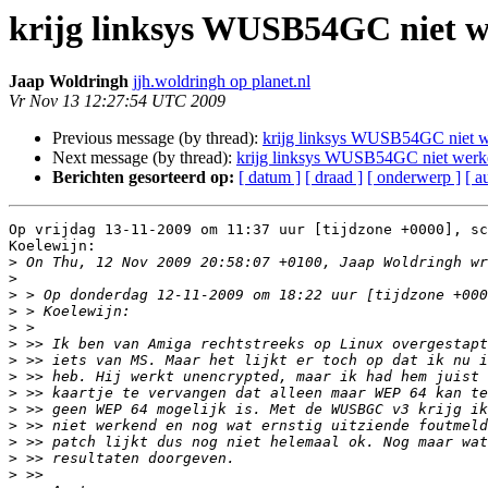
krijg linksys WUSB54GC niet 
Jaap Woldringh
jjh.woldringh op planet.nl
Vr Nov 13 12:27:54 UTC 2009
Previous message (by thread):
krijg linksys WUSB54GC niet 
Next message (by thread):
krijg linksys WUSB54GC niet wer
Berichten gesorteerd op:
[ datum ]
[ draad ]
[ onderwerp ]
[ a
Op vrijdag 13-11-2009 om 11:37 uur [tijdzone +0000], sc
Koelewijn:

>
>
>
>
>
>
>
>
>
>
>
>
>
>