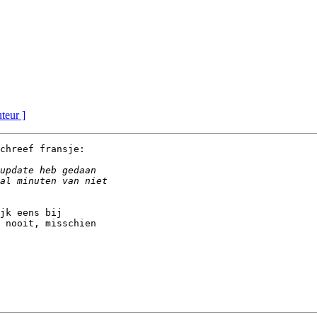
uteur ]
chreef fransje:

jk eens bij

 nooit, misschien
