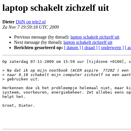
laptop schakelt zichzelf uit
Dieter
DiiN op tele2.nl
Za Nov 7 19:59:18 UTC 2009
Previous message (by thread):
laptop schakelt zichzelf uit
Next message (by thread):
laptop schakelt zichzelf uit
Berichten gesorteerd op:
[ datum ]
[ draad ]
[ onderwerp ]
[ a
Op zaterdag 07-11-2009 om 15:59 uur [tijdzone +0100], s
>
>
>
Herkennen doe ik het probleempje helemaal niet, maar ki
systeem, voorkeuren, energiebeheer. Zet allebei eens op
helpt het.

Groet, Dieter.
