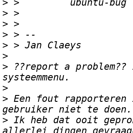
>
>
>
>
>
>
>
 ??report a problem?? 
>
>
 Een fout rapporteren 
>
 Ik heb dat ooit gepro