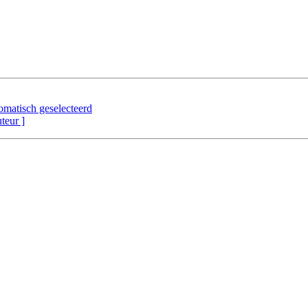
omatisch geselecteerd
uteur ]