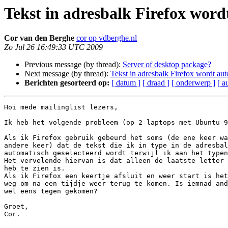
Tekst in adresbalk Firefox word
Cor van den Berghe
cor op vdberghe.nl
Zo Jul 26 16:49:33 UTC 2009
Previous message (by thread):
Server of desktop package?
Next message (by thread):
Tekst in adresbalk Firefox wordt aut
Berichten gesorteerd op:
[ datum ]
[ draad ]
[ onderwerp ]
[ a
Hoi mede mailinglist lezers,

Ik heb het volgende probleem (op 2 laptops met Ubuntu 9
Als ik Firefox gebruik gebeurd het soms (de ene keer wa
andere keer) dat de tekst die ik in type in de adresbal
automatisch geselecteerd wordt terwijl ik aan het typen
Het vervelende hiervan is dat alleen de laatste letter 
heb te zien is.

Als ik Firefox een keertje afsluit en weer start is het
weg om na een tijdje weer terug te komen. Is iemnad and
wel eens tegen gekomen?

Groet,

Cor.
