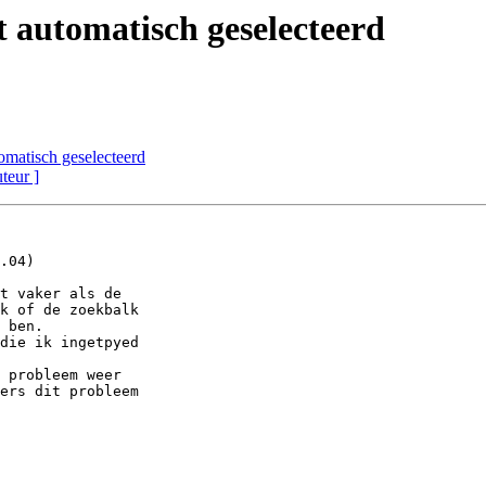
t automatisch geselecteerd
omatisch geselecteerd
uteur ]
.04)

t vaker als de 

k of de zoekbalk 

 ben.

die ik ingetpyed 

 probleem weer 

ers dit probleem 
