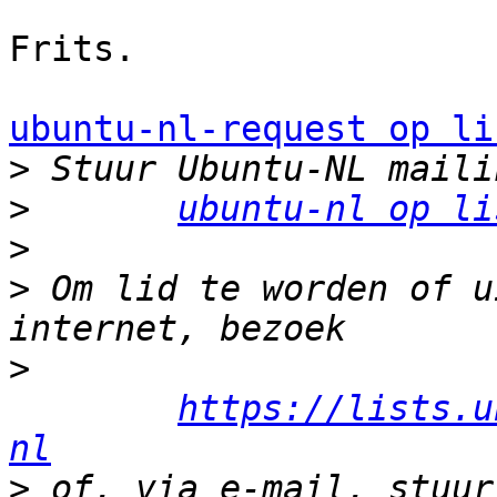
Frits.

ubuntu-nl-request op li
>
>
ubuntu-nl op li
>
>
 Om lid te worden of u
>
https://lists.u
nl
>
 of, via e-mail, stuur