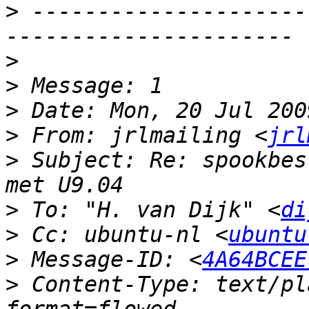
>
 ---------------------
>
>
>
>
 From: jrlmailing <
jrl
>
 Subject: Re: spookbes
>
 To: "H. van Dijk" <
di
>
 Cc: ubuntu-nl <
ubuntu
>
 Message-ID: <
4A64BCEE
>
 Content-Type: text/pl