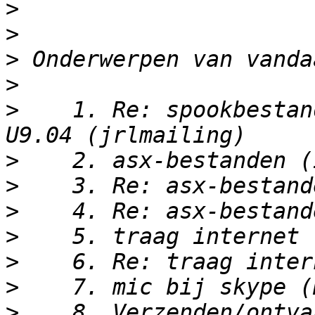
>
>
>
>
>
    1. Re: spookbestan
>
>
>
>
>
>
>
    8. Verzenden/ontva