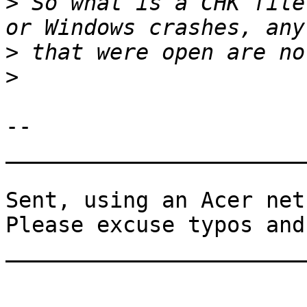
>
 So what is a CHK file
>
>
-- 

_______________________
Sent, using an Acer net
Please excuse typos and
_______________________