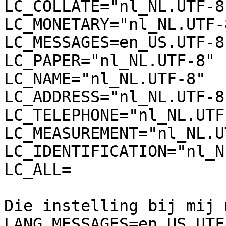
LC_COLLATE="nl_NL.UTF-8"
LC_MONETARY="nl_NL.UTF-8
LC_MESSAGES=en_US.UTF-8

LC_PAPER="nl_NL.UTF-8"

LC_NAME="nl_NL.UTF-8"

LC_ADDRESS="nl_NL.UTF-8"
LC_TELEPHONE="nl_NL.UTF-
LC_MEASUREMENT="nl_NL.U
LC_IDENTIFICATION="nl_N
LC_ALL=

Die instelling bij mij 
LANG_MESSAGES=en_US.UTF-