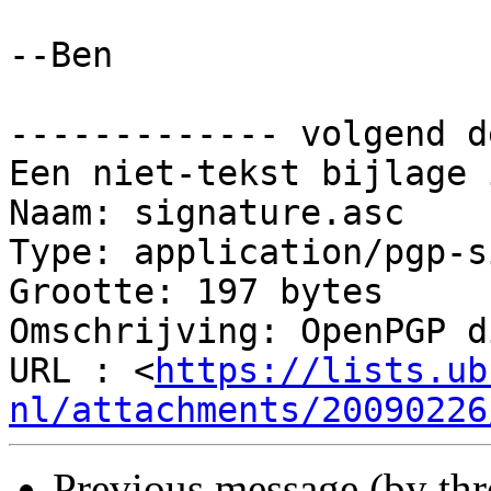
--Ben

------------- volgend d
Een niet-tekst bijlage 
Naam: signature.asc

Type: application/pgp-s
Grootte: 197 bytes

Omschrijving: OpenPGP d
URL : <
https://lists.ub
nl/attachments/20090226
Previous message (by th