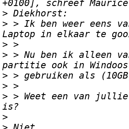
>
>
 > Ik ben weer eens va
>
>
 > Nu ben ik alleen va
>
>
>
 > Weet een van jullie
>
>