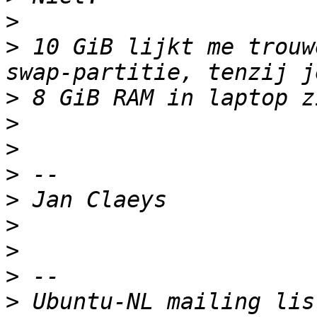
>
>
 10 GiB lijkt me trouw
>
>
>
>
>
>
>
>
>