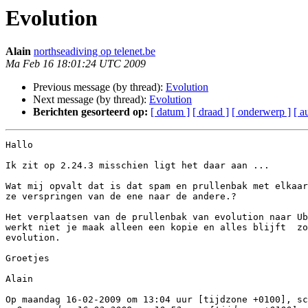
Evolution
Alain
northseadiving op telenet.be
Ma Feb 16 18:01:24 UTC 2009
Previous message (by thread):
Evolution
Next message (by thread):
Evolution
Berichten gesorteerd op:
[ datum ]
[ draad ]
[ onderwerp ]
[ a
Hallo

Ik zit op 2.24.3 misschien ligt het daar aan ...

Wat mij opvalt dat is dat spam en prullenbak met elkaar
ze verspringen van de ene naar de andere.?

Het verplaatsen van de prullenbak van evolution naar Ub
werkt niet je maak alleen een kopie en alles blijft  zo
evolution.

Groetjes

Alain

Op maandag 16-02-2009 om 13:04 uur [tijdzone +0100], sc