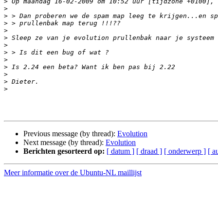
>
>
>
>
>
>
>
>
>
>
>
>
>
Previous message (by thread):
Evolution
Next message (by thread):
Evolution
Berichten gesorteerd op:
[ datum ]
[ draad ]
[ onderwerp ]
[ a
Meer informatie over de Ubuntu-NL maillijst