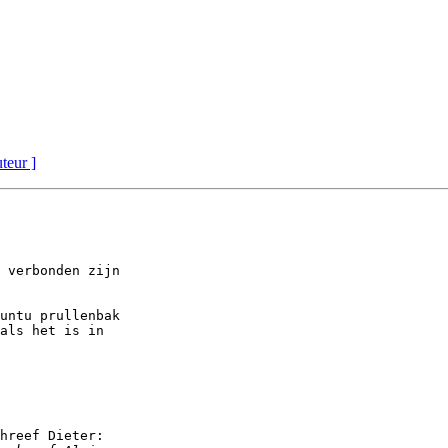
uteur ]
 verbonden zijn

untu prullenbak

als het is in

hreef Dieter:
