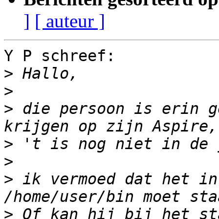
]
[ auteur ]
Y P schreef:

>
>
>
 die persoon is erin g
>
>
>
 ik vermoed dat het in
>
 Of kan hij bij het st