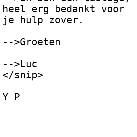
heel erg bedankt voor

je hulp zover. 

-->Groeten

-->Luc

</snip>

Y P 
