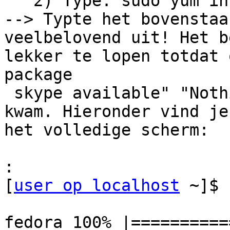
   2) Type: sudo yum install skype

--> Typte het bovenstaa
veelbelovend uit! Het be
lekker te lopen totdat 
package 

 skype available" "Nothing to do" tevoorschijn 
kwam. Hieronder vind je

het volledige scherm:

:
[
user op localhost
 ~]$ 
fedora 100% |==========