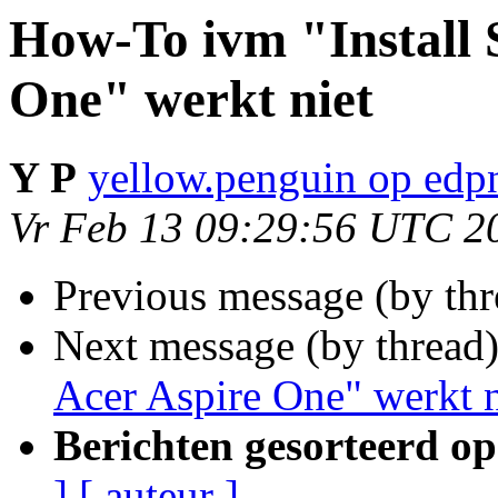
How-To ivm "Install 
One" werkt niet
Y P
yellow.penguin op edp
Vr Feb 13 09:29:56 UTC 2
Previous message (by th
Next message (by thread
Acer Aspire One" werkt n
Berichten gesorteerd op
]
[ auteur ]