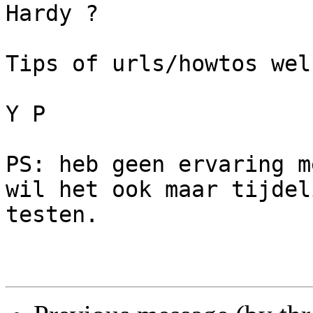
Hardy ?

Tips of urls/howtos welk
Y P

PS: heb geen ervaring m
wil het ook maar tijdeli
testen.
