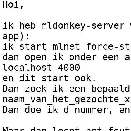
Hoi,

ik heb mldonkey-server 
app);

ik start mlnet force-st
dan open ik onder een a
localhost 4000

en dit start ook.

Dan zoek ik een bepaald
naam_van_het_gezochte_xx
Dan doe ik d nummer, en
Maar dan loopt het fout: