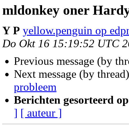
mldonkey oner Hard
Y P
yellow.penguin op edp
Do Okt 16 15:19:52 UTC 
Previous message (by th
Next message (by thread
probleem
Berichten gesorteerd op
]
[ auteur ]