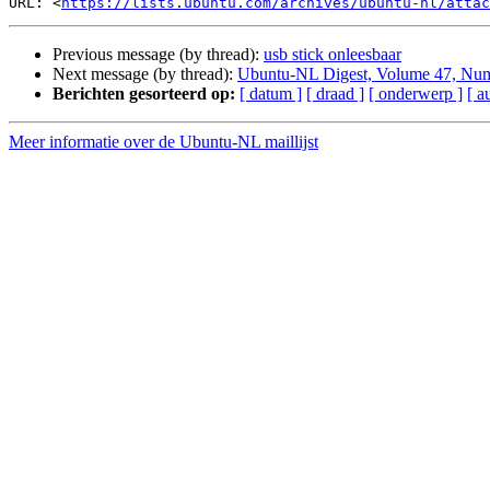
URL: <
https://lists.ubuntu.com/archives/ubuntu-nl/attac
Previous message (by thread):
usb stick onleesbaar
Next message (by thread):
Ubuntu-NL Digest, Volume 47, Nu
Berichten gesorteerd op:
[ datum ]
[ draad ]
[ onderwerp ]
[ a
Meer informatie over de Ubuntu-NL maillijst