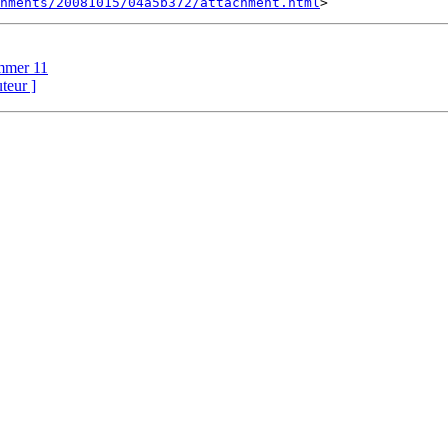
hments/20081015/04a5b372/attachment.html
mmer 11
uteur ]