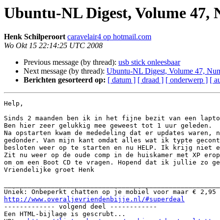
Ubuntu-NL Digest, Volume 47,
Henk Schilperoort
caravelair4 op hotmail.com
Wo Okt 15 22:14:25 UTC 2008
Previous message (by thread):
usb stick onleesbaar
Next message (by thread):
Ubuntu-NL Digest, Volume 47, Nu
Berichten gesorteerd op:
[ datum ]
[ draad ]
[ onderwerp ]
[ a
Help,

Sinds 2 maanden ben ik in het fijne bezit van een lapto
Ben hier zeer gelukkig mee geweest tot 1 uur geleden.

Na opstarten kwam de mededeling dat er updates waren, n
gedonder. Van mijn kant omdat alles wat ik typte gecont
besloten weer op te starten en nu HELP. Ik krijg niet e
Zit nu weer op de oude comp in de huiskamer met XP erop
om om een Boot CD te vragen. Hopend dat ik jullie zo ge
Vriendelijke groet Henk

_______________________________________________________
http://www.overaljevriendenbijje.nl/#superdeal

------------- volgend deel ------------

Een HTML-bijlage is gescrubt...
