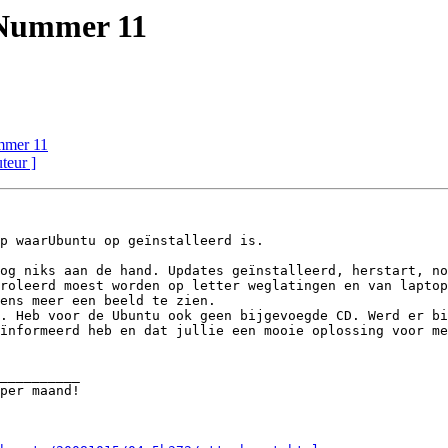
 Nummer 11
mmer 11
uteur ]
p waarUbuntu op geïnstalleerd is. 

og niks aan de hand. Updates geïnstalleerd, herstart, no
roleerd moest worden op letter weglatingen en van laptop
ens meer een beeld te zien.

. Heb voor de Ubuntu ook geen bijgevoegde CD. Werd er bi
ïnformeerd heb en dat jullie een mooie oplossing voor me
__________
