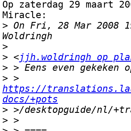
Op zaterdag 29 maart 20
Miracle:

>
 On Fri, 28 Mar 2008 1
>
>
 <
jjh.woldringh op pla
>
>
 > 
https://translations.la
docs/+pots
>
>
>