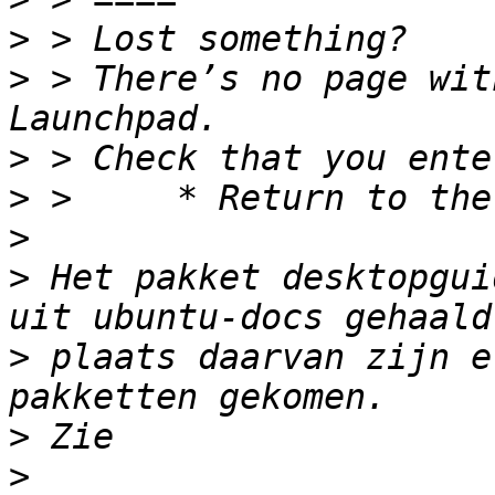
>
>
 > There’s no page wit
>
>
>
>
 Het pakket desktopgui
>
 plaats daarvan zijn e
>
>