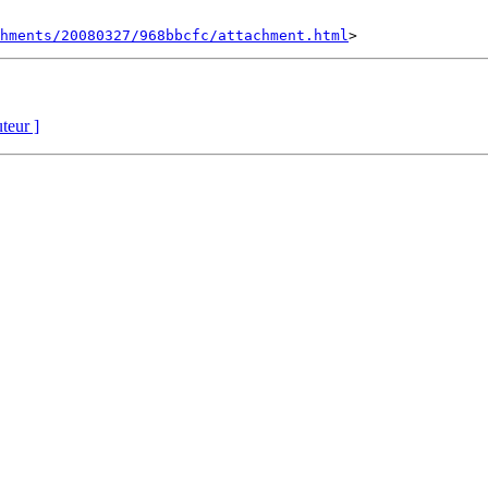
hments/20080327/968bbcfc/attachment.html
uteur ]