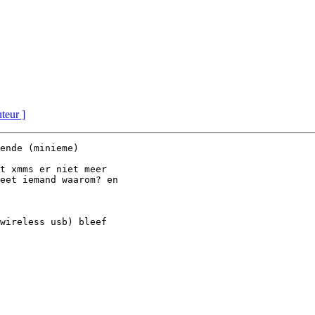
uteur ]
ende (minieme)

t xmms er niet meer

eet iemand waarom? en

wireless usb) bleef
