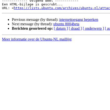
------------- volgend deel ------------

Een HTML-bijlage is gescrubt...

URL: <
https://lists.ubuntu.com/archives/ubuntu-nl/attac
Previous message (by thread):
internettoegang beperken
Next message (by thread):
ubuntu 8004beta
Berichten gesorteerd op:
[ datum ]
[ draad ]
[ onderwerp ]
[ a
Meer informatie over de Ubuntu-NL maillijst