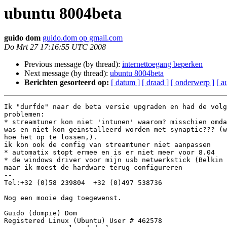
ubuntu 8004beta
guido dom
guido.dom op gmail.com
Do Mrt 27 17:16:55 UTC 2008
Previous message (by thread):
internettoegang beperken
Next message (by thread):
ubuntu 8004beta
Berichten gesorteerd op:
[ datum ]
[ draad ]
[ onderwerp ]
[ a
Ik "durfde" naar de beta versie upgraden en had de volg
problemen:

* streamtuner kon niet 'intunen' waarom? misschien omda
was en niet kon geïnstalleerd worden met synaptic??? (w
hoe het op te lossen,).

ik kon ook de config van streamtuner niet aanpassen

* automatix stopt ermee en is er niet meer voor 8.04

* de windows driver voor mijn usb netwerkstick (Belkin 
maar ik moest de hardware terug configureren

-- 

Tel:+32 (0)58 239804  +32 (0)497 538736

Nog een mooie dag toegewenst.

Guido (dompie) Dom

Registered Linux (Ubuntu) User # 462578
