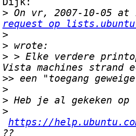
Dijk:

>
 On vr, 2007-10-05 at 
request op lists.ubuntu
>
>
>
 > Elke verdere printo
>>
>
>
>
https://help.ubuntu.co