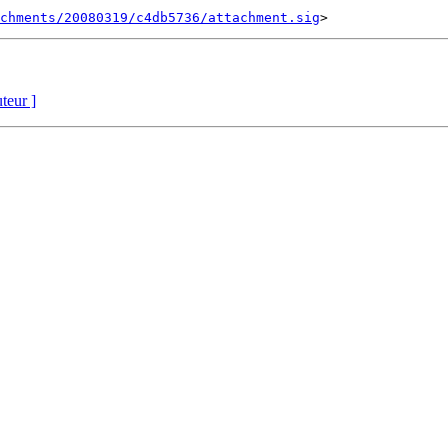
chments/20080319/c4db5736/attachment.sig
uteur ]