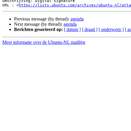
Omschrijving: Digital signature

URL : <
https://lists.ubuntu.com/archives/ubuntu-nl/atta
Previous message (by thread):
agenda
Next message (by thread):
agenda
Berichten gesorteerd op:
[ datum ]
[ draad ]
[ onderwerp ]
[ a
Meer informatie over de Ubuntu-NL maillijst