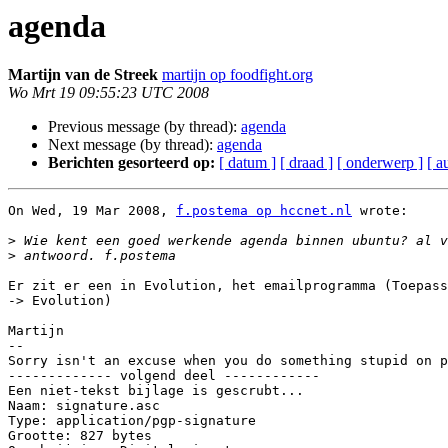
agenda
Martijn van de Streek
martijn op foodfight.org
Wo Mrt 19 09:55:23 UTC 2008
Previous message (by thread):
agenda
Next message (by thread):
agenda
Berichten gesorteerd op:
[ datum ]
[ draad ]
[ onderwerp ]
[ a
On Wed, 19 Mar 2008, 
f.postema op hccnet.nl
 wrote:

>
>
Er zit er een in Evolution, het emailprogramma (Toepass
-> Evolution)

Martijn

-- 

Sorry isn't an excuse when you do something stupid on p
------------- volgend deel ------------

Een niet-tekst bijlage is gescrubt...

Naam: signature.asc

Type: application/pgp-signature

Grootte: 827 bytes
