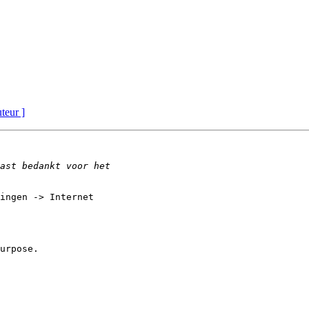
uteur ]
ingen -> Internet

urpose.
