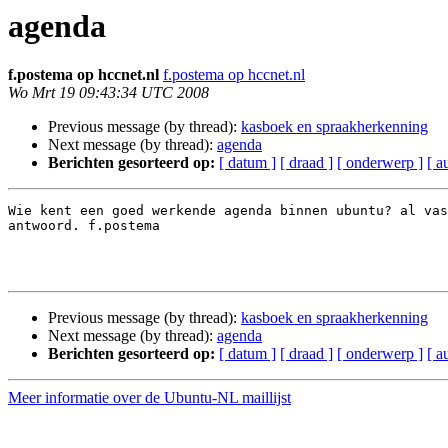
agenda
f.postema op hccnet.nl
f.postema op hccnet.nl
Wo Mrt 19 09:43:34 UTC 2008
Previous message (by thread):
kasboek en spraakherkenning
Next message (by thread):
agenda
Berichten gesorteerd op:
[ datum ]
[ draad ]
[ onderwerp ]
[ a
Wie kent een goed werkende agenda binnen ubuntu? al vas
antwoord. f.postema

Previous message (by thread):
kasboek en spraakherkenning
Next message (by thread):
agenda
Berichten gesorteerd op:
[ datum ]
[ draad ]
[ onderwerp ]
[ a
Meer informatie over de Ubuntu-NL maillijst