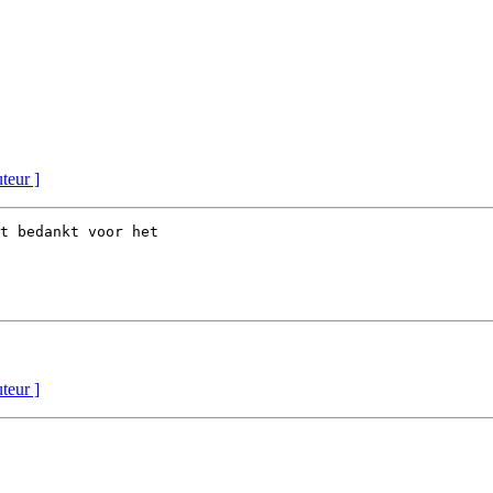
uteur ]
t bedankt voor het

uteur ]