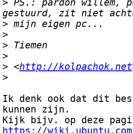
>
 PS.: pardon willem, p
>
>
>
>
>
 <
http://kolpachok.net
>
Ik denk ook dat dit bes
kunnen zijn.

https://wiki.ubuntu.com