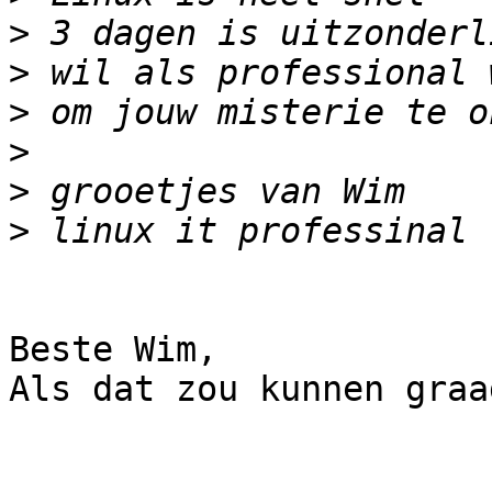
>
>
>
>
>
>
Beste Wim,

Als dat zou kunnen graag