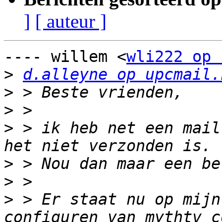
]
[ auteur ]
---- willem <
wli222 op 
>
d.alleyne op upcmail.
>
>
>
 > ik heb net een mail
>
>
>
 > Er staat nu op mijn