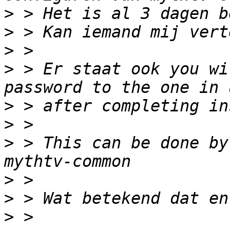
>
>
>
>
 > Er staat ook you wi
>
>
>
 > This can be done by
>
>
>