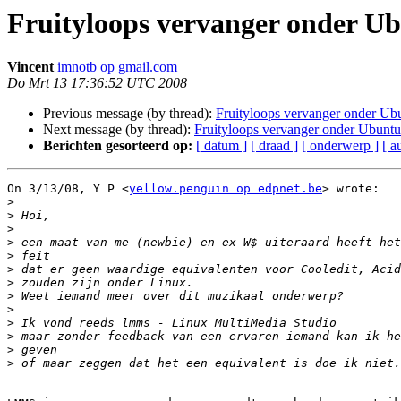
Fruityloops vervanger onder U
Vincent
imnotb op gmail.com
Do Mrt 13 17:36:52 UTC 2008
Previous message (by thread):
Fruityloops vervanger onder Ub
Next message (by thread):
Fruityloops vervanger onder Ubuntu
Berichten gesorteerd op:
[ datum ]
[ draad ]
[ onderwerp ]
[ a
On 3/13/08, Y P <
yellow.penguin op edpnet.be
> wrote:

>
>
>
>
>
>
>
>
>
>
>
>
>