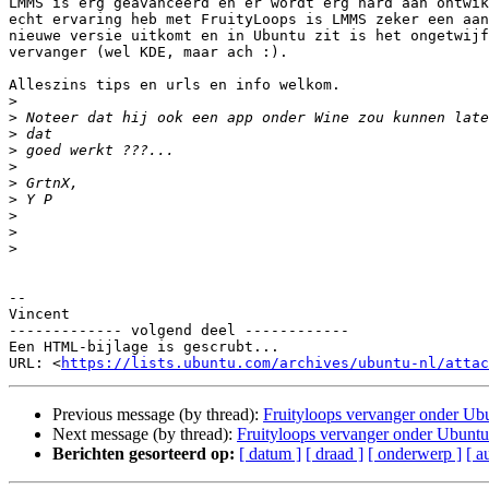
LMMS is erg geavanceerd en er wordt erg hard aan ontwik
echt ervaring heb met FruityLoops is LMMS zeker een aan
nieuwe versie uitkomt en in Ubuntu zit is het ongetwijf
vervanger (wel KDE, maar ach :).

Alleszins tips en urls en info welkom.

>
>
>
>
>
>
>
>
>
>
-- 

Vincent

------------- volgend deel ------------

Een HTML-bijlage is gescrubt...

URL: <
https://lists.ubuntu.com/archives/ubuntu-nl/attac
Previous message (by thread):
Fruityloops vervanger onder Ub
Next message (by thread):
Fruityloops vervanger onder Ubuntu
Berichten gesorteerd op:
[ datum ]
[ draad ]
[ onderwerp ]
[ a