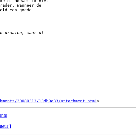
keld. Hoewel ik niet

rader. Wanneer de

eld een goede

hments/20080313/13db9e33/attachment.html
untu
uteur ]