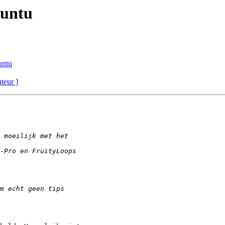
buntu
untu
uteur ]