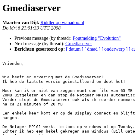
Gmediaserver
Maarten van Dijk
Riddler op wanadoo.nl
Do Mrt 6 21:01:33 UTC 2008
Previous message (by thread):
Foutmelding "Evolution"
Next message (by thread):
Gmediaserver
Berichten gesorteerd op:
[ datum ]
[ draad ]
[ onderwerp ]
[ a
Vrienden,

Wie heeft er ervaring met de Gmediaserver?

Ik heb de laatste versie geinstalleerd en doet het!

Meer kan ik er niet van zeggen want een file van 65 MB 
20MB uitgelezen en dan stop de Netgear MP101 automatisc
Verder stopt de Gmediaserver ook als ik meerder nummers
na ca 21 minuten of 20 MB

Een enkele keer komt er op de Display connect en blijft
hangen.

De Netager MP101 werkt feiloos op windows of op Twonky.

Echter ik heb een hekel gekregen aan Windows (Bill Gate