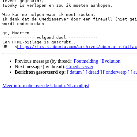
teveel gegraaid!)

Twonky is verlopen en zou ik moeten aankopen.

Wie kan me helpen waar ik moet zoeken,

Ik denk dat de GMediaserver door een firewall (niet gei
wordt onderbroken

gr, Maarten

------------- volgend deel ------------

Een HTML-bijlage is gescrubt...

URL: <
https://lists.ubuntu.com/archives/ubuntu-nl/attac
Previous message (by thread):
Foutmelding "Evolution"
Next message (by thread):
Gmediaserver
Berichten gesorteerd op:
[ datum ]
[ draad ]
[ onderwerp ]
[ a
Meer informatie over de Ubuntu-NL maillijst