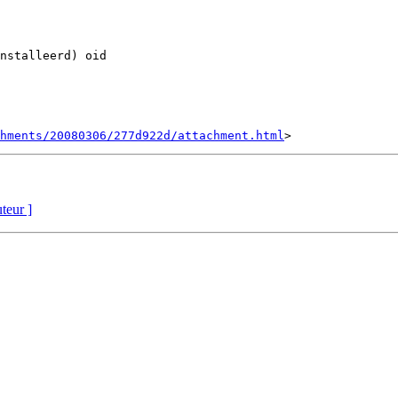
nstalleerd) oid

hments/20080306/277d922d/attachment.html
uteur ]