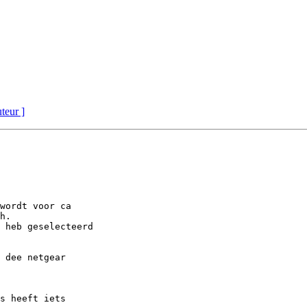
uteur ]
wordt voor ca

h.

 heb geselecteerd

 dee netgear

s heeft iets
