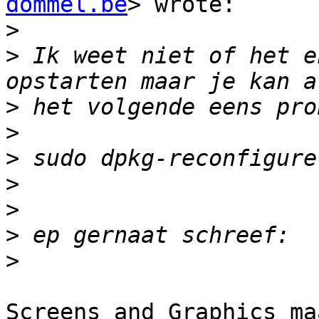
dommel.be
> wrote:

>
>
 Ik weet niet of het e
>
>
>
>
>
>
>
Screens and Graphics ma