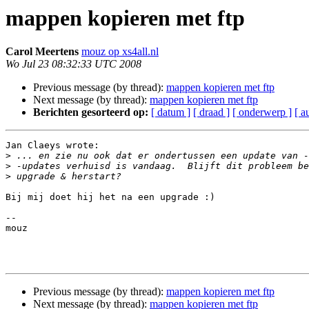
mappen kopieren met ftp
Carol Meertens
mouz op xs4all.nl
Wo Jul 23 08:32:33 UTC 2008
Previous message (by thread):
mappen kopieren met ftp
Next message (by thread):
mappen kopieren met ftp
Berichten gesorteerd op:
[ datum ]
[ draad ]
[ onderwerp ]
[ a
Jan Claeys wrote:

>
>
>
Bij mij doet hij het na een upgrade :)

--

mouz

Previous message (by thread):
mappen kopieren met ftp
Next message (by thread):
mappen kopieren met ftp