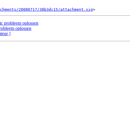
chments/20080717/38b3dc15/attachment.sig
ic probleem oplossen
robleem oplossen
uteur ]