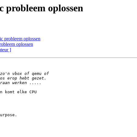
ic probleem oplossen
ic probleem oplossen
robleem oplossen
uteur ]
n komt elke CPU

urpose.
