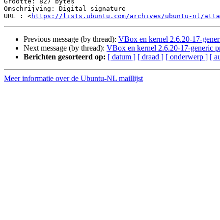
Grootte: 827 bytes

Omschrijving: Digital signature

URL : <
https://lists.ubuntu.com/archives/ubuntu-nl/atta
Previous message (by thread):
VBox en kernel 2.6.20-17-gener
Next message (by thread):
VBox en kernel 2.6.20-17-generic p
Berichten gesorteerd op:
[ datum ]
[ draad ]
[ onderwerp ]
[ a
Meer informatie over de Ubuntu-NL maillijst