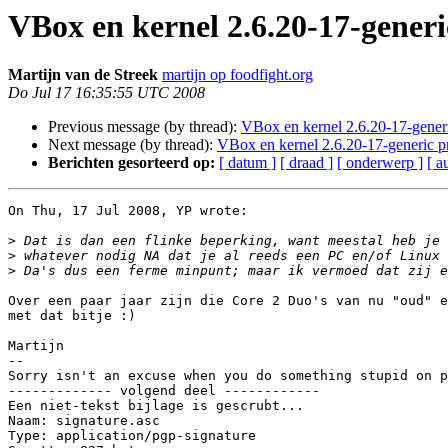
VBox en kernel 2.6.20-17-gener
Martijn van de Streek
martijn op foodfight.org
Do Jul 17 16:35:55 UTC 2008
Previous message (by thread):
VBox en kernel 2.6.20-17-gener
Next message (by thread):
VBox en kernel 2.6.20-17-generic p
Berichten gesorteerd op:
[ datum ]
[ draad ]
[ onderwerp ]
[ a
On Thu, 17 Jul 2008, YP wrote:

>
>
>
Over een paar jaar zijn die Core 2 Duo's van nu "oud" e
met dat bitje :)

Martijn

-- 

Sorry isn't an excuse when you do something stupid on p
------------- volgend deel ------------

Een niet-tekst bijlage is gescrubt...

Naam: signature.asc

Type: application/pgp-signature
