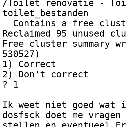
/Toilet renovatie - Toi
toilet_bestanden

  Contains a free cluster (491441). Assuming EOF.

Reclaimed 95 unused clu
Free cluster summary wr
530527)

1) Correct

2) Don't correct

? 1

Ik weet niet goed wat i
dosfsck doet me vragen 

stellen en eventueel Fr