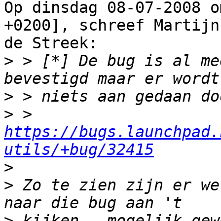
Op dinsdag 08-07-2008 o
+0200], schreef Martijn 
de Streek:

>
 > [*] De bug is al me
>
>
 > 
https://bugs.launchpad.
utils/+bug/32415
>
>
 Zo te zien zijn er we
>
 kijken.. mogelijk gew