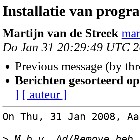
Installatie van prog
Martijn van de Streek
mar
Do Jan 31 20:29:49 UTC 
Previous message (by th
Berichten gesorteerd op
]
[ auteur ]
On Thu, 31 Jan 2008, Aa
>
 M.b.v. Ad/Remove heb 