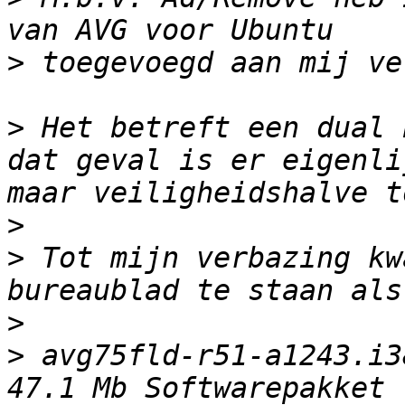
>
>
 Het betreft een dual 
dat geval is er eigenli
>
>
 Tot mijn verbazing kw
>
>
 avg75fld-r51-a1243.i38