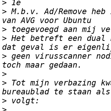
>
>
 M.b.v. Ad/Remove heb 
>
>
 Het betreft een dual 
>
 geen virusscanner nod
>
>
 Tot mijn verbazing kw
>
>