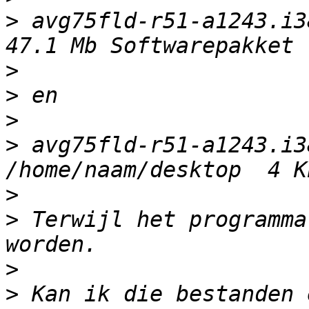
>
 avg75fld-r51-a1243.i38
>
>
>
>
 avg75fld-r51-a1243.i386
>
>
 Terwijl het programma
>
>
 Kan ik die bestanden 