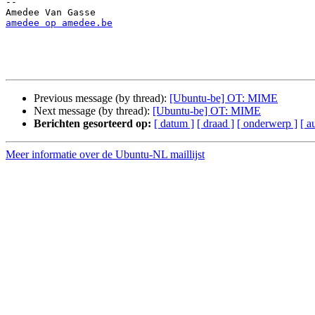
-- 

amedee op amedee.be
Previous message (by thread):
[Ubuntu-be] OT: MIME
Next message (by thread):
[Ubuntu-be] OT: MIME
Berichten gesorteerd op:
[ datum ]
[ draad ]
[ onderwerp ]
[ a
Meer informatie over de Ubuntu-NL maillijst