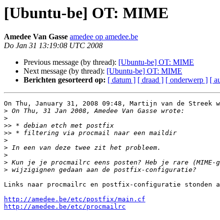
[Ubuntu-be] OT: MIME
Amedee Van Gasse
amedee op amedee.be
Do Jan 31 13:19:08 UTC 2008
Previous message (by thread):
[Ubuntu-be] OT: MIME
Next message (by thread):
[Ubuntu-be] OT: MIME
Berichten gesorteerd op:
[ datum ]
[ draad ]
[ onderwerp ]
[ a
On Thu, January 31, 2008 09:48, Martijn van de Streek w
>
>
>>
>>
>
>
>
>
>
Links naar procmailrc en postfix-configuratie stonden a
http://amedee.be/etc/postfix/main.cf
http://amedee.be/etc/procmailrc