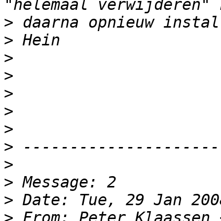
>
>
>
>
>
>
>
>
>
>
>
>
 From: Peter Klaassen 