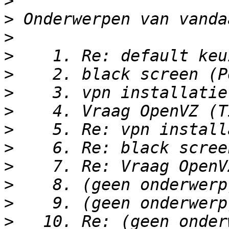
>
>
>
>
>
>
>
>
>
>
>
>
>
   10. Re: (geen onder