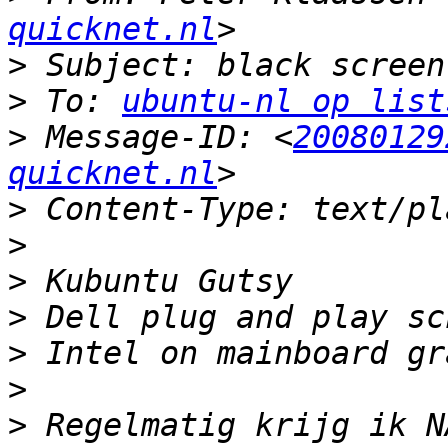
quicknet.nl
>
>
 To: 
ubuntu-nl op list
>
 Message-ID: <
20080129
quicknet.nl
>
>
>
>
>
>
>
 Regelmatig krijg ik N