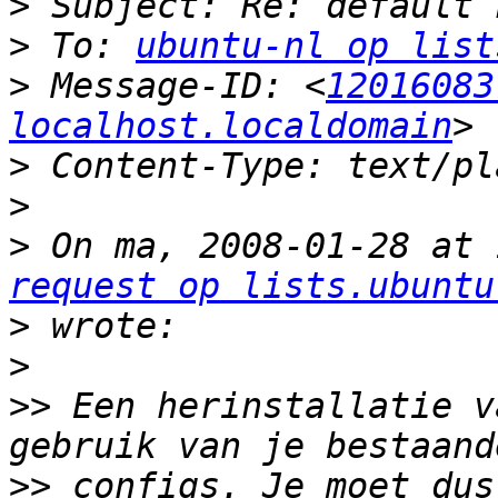
>
>
 To: 
ubuntu-nl op list
>
 Message-ID: <
12016083
localhost.localdomain
>
>
>
 On ma, 2008-01-28 at 
request op lists.ubuntu
>
>
>>
 Een herinstallatie v
>>
 configs. Je moet dus