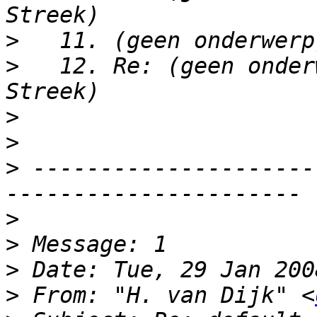
>
>
   12. Re: (geen onder
>
>
>
 ---------------------
>
>
>
>
 From: "H. van Dijk" <