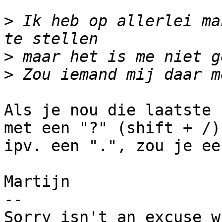
>
 Ik heb op allerlei ma
>
>
Als je nou die laatste 
met een "?" (shift + /)

ipv. een ".", zou je ee
Martijn

-- 

Sorry isn't an excuse w