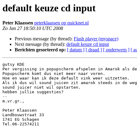
default keuze cd input
Peter Klaassen
peterklaassen op quicknet.nl
Zo Jan 27 18:50:10 UTC 2008
Previous message (by thread):
Flash player (myspace)
Next message (by thread):
default keuze cd input
Berichten gesorteerd op:
[ datum ]
[ draad ]
[ onderwerp ]
[ a
gutsy KDE

Per vergissing in popupscherm afspelen in Amarok als de
Popupscherm komt dus niet meer naar voren.

Hoe en waar kan ik deze default vink weer uitzetten.

Als ik dus wil sound juicen zit amarok steeds in de weg
sound juicer niet wil opstarten.

hebben jullie suggesties?

-- 

m.vr.gr.,

Peter Klaassen

Landbouwstraat 33

1741 EG Schagen

Tel.06-22574211
