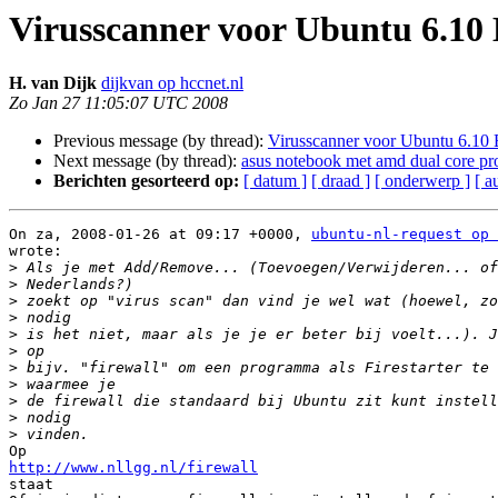
Virusscanner voor Ubuntu 6.10 
H. van Dijk
dijkvan op hccnet.nl
Zo Jan 27 11:05:07 UTC 2008
Previous message (by thread):
Virusscanner voor Ubuntu 6.10 
Next message (by thread):
asus notebook met amd dual core pr
Berichten gesorteerd op:
[ datum ]
[ draad ]
[ onderwerp ]
[ a
On za, 2008-01-26 at 09:17 +0000, 
ubuntu-nl-request op 
wrote:

>
>
>
>
>
>
>
>
>
>
>
http://www.nllgg.nl/firewall

staat
