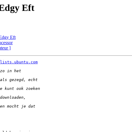
Edgy Eft
Edgy Eft
ocessor
uteur ]
lists.ubuntu.com