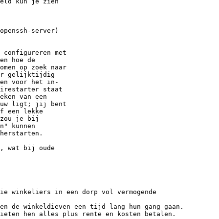
eld kun je zien

openssh-server)

 configureren met

en hoe de

omen op zoek naar

r gelijktijdig

en voor het in-

irestarter staat

eken van een

uw ligt; jij bent

f een lekke

zou je bij

n" kunnen

herstarten.

, wat bij oude

ie winkeliers in een dorp vol vermogende

en de winkeldieven een tijd lang hun gang gaan.

ieten hen alles plus rente en kosten betalen.
