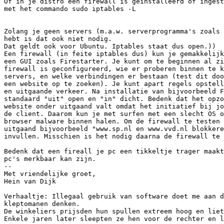
Of in je distro een firewall is geïnstalleerd of ingest
met het commando sudo iptables -L  

Zolang je geen servers (m.a.w. serverprogramma's zoals 
hebt is dat ook niet nodig. 

Dat geldt ook voor Ubuntu. Iptables staat dus open.))

Een firewall (in feite iptables dus) kun je gemakkelijk
een GUI zoals Firestarter. Je kunt om te beginnen al zi
firewall is geconfigureerd, wie er proberen binnen te k
servers, en welke verbindingen er bestaan (test dit doo
een website op te zoeken). Je kunt apart regels opstell
en uitgaande verkeer. Na installatie van bijvoorbeeld F
standaard "uit" open en "in" dicht. Bedenk dat het opzo
website onder uitgaand valt omdat het initiatief bij jo
de client. Daarom kun je met surfen met een slecht OS o
browser malware binnen halen. Om de firewall te testen 
uitgaand bijvoorbeeld "www.sp.nl en www.vvd.nl blokkere
invullen. Misschien is het nodig daarna de firewall te 
Bedenk dat een fireall je pc een tikkeltje trager maakt
pc's merkbaar kan zijn.

-- 

Met vriendelijke groet,

Hein van Dijk

Verhaaltje: Illegaal gebruik van software doet me aan d
kleptomanen denken.

De winkeliers prijsden hun spullen extreem hoog en liet
Enkele jaren later sleepten ze hen voor de rechter en l