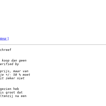
uteur ]
chreef

gezien heb

is groot dat

(tenzij na een
