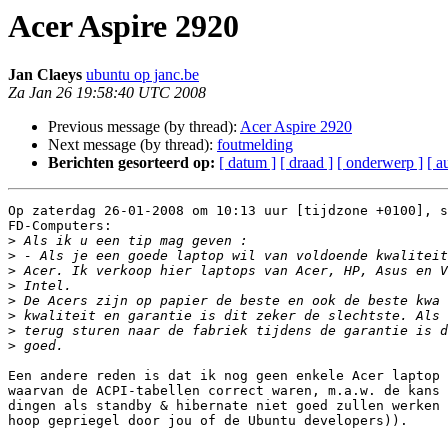
Acer Aspire 2920
Jan Claeys
ubuntu op janc.be
Za Jan 26 19:58:40 UTC 2008
Previous message (by thread):
Acer Aspire 2920
Next message (by thread):
foutmelding
Berichten gesorteerd op:
[ datum ]
[ draad ]
[ onderwerp ]
[ a
Op zaterdag 26-01-2008 om 10:13 uur [tijdzone +0100], s
FD-Computers:

>
>
>
>
>
>
>
>
Een andere reden is dat ik nog geen enkele Acer laptop 
waarvan de ACPI-tabellen correct waren, m.a.w. de kans 
dingen als standby & hibernate niet goed zullen werken 
hoop gepriegel door jou of de Ubuntu developers)).
