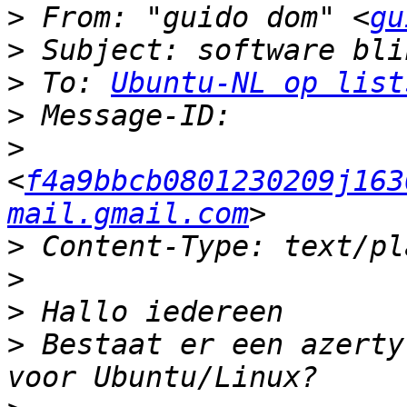
>
 From: "guido dom" <
gu
>
>
 To: 
Ubuntu-NL op list
>
>
<
f4a9bbcb0801230209j163
mail.gmail.com
>
>
>
>
 Bestaat er een azerty