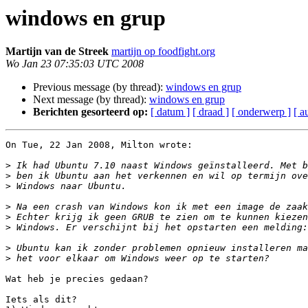
windows en grup
Martijn van de Streek
martijn op foodfight.org
Wo Jan 23 07:35:03 UTC 2008
Previous message (by thread):
windows en grup
Next message (by thread):
windows en grup
Berichten gesorteerd op:
[ datum ]
[ draad ]
[ onderwerp ]
[ a
On Tue, 22 Jan 2008, Milton wrote:

>
>
>
>
>
>
>
>
Wat heb je precies gedaan?

Iets als dit?
