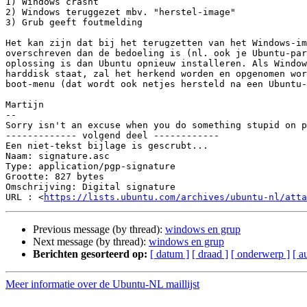
1) Windows crasht

2) Windows teruggezet mbv. "herstel-image"

3) Grub geeft foutmelding

Het kan zijn dat bij het terugzetten van het Windows-im
overschreven dan de bedoeling is (nl. ook je Ubuntu-par
oplossing is dan Ubuntu opnieuw installeren. Als Window
harddisk staat, zal het herkend worden en opgenomen wor
boot-menu (dat wordt ook netjes hersteld na een Ubuntu-
Martijn

-- 

Sorry isn't an excuse when you do something stupid on p
------------- volgend deel ------------

Een niet-tekst bijlage is gescrubt...

Naam: signature.asc

Type: application/pgp-signature

Grootte: 827 bytes

Omschrijving: Digital signature

URL : <
https://lists.ubuntu.com/archives/ubuntu-nl/atta
Previous message (by thread):
windows en grup
Next message (by thread):
windows en grup
Berichten gesorteerd op:
[ datum ]
[ draad ]
[ onderwerp ]
[ a
Meer informatie over de Ubuntu-NL maillijst