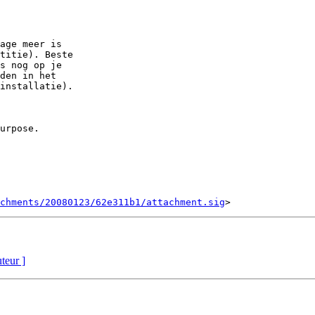
age meer is

titie). Beste

s nog op je

den in het

installatie).

urpose.

chments/20080123/62e311b1/attachment.sig
uteur ]