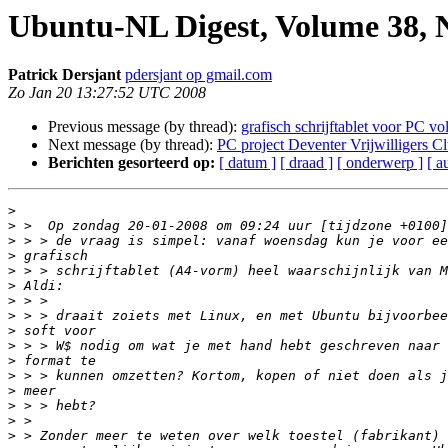
Ubuntu-NL Digest, Volume 38,
Patrick Dersjant
pdersjant op gmail.com
Zo Jan 20 13:27:52 UTC 2008
Previous message (by thread):
grafisch schrijftablet voor PC v
Next message (by thread):
PC project Deventer Vrijwilligers C
Berichten gesorteerd op:
[ datum ]
[ draad ]
[ onderwerp ]
[ a
>
>
>
>
>
>
>
>
>
>
>
>
>
>
>
>