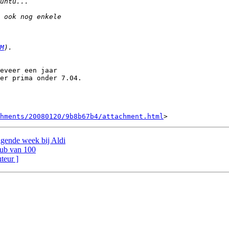
M
eveer een jaar

er prima onder 7.04.

hments/20080120/9b8b67b4/attachment.html
olgende week bij Aldi
lub van 100
uteur ]