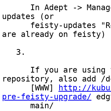
      In Adept -> Manage Repositories enable edgy-
updates (or

      feisty-updates "Recommended Updates" if you 
are already on feisty)

   3.

      If you are using the Edgy KDE 3.5.6 
repository, also add /de
      [WWW] 
http://kubu
pre-feisty-upgrade/
 edg
      main/
