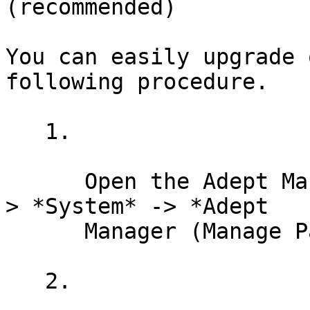
(recommended)

You can easily upgrade 
following procedure.

   1.

      Open the Adept Manager by going to *KMenu* -
> *System* -> *Adept

      Manager (Manage Packages)*.

   2.
