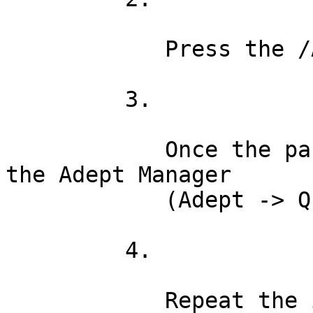
            Press the /Apply Changes/ button.

         3.

            Once the packages are installed, exit 
the Adept Manager

            (Adept -> Quit).

         4.

            Repeat the initial steps (1-4).
