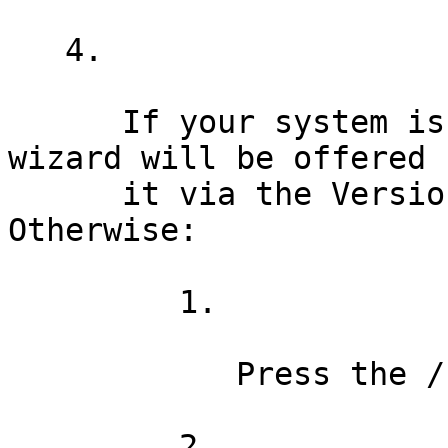
   4.

      If your system is up to date, the upgrade 
wizard will be offered

      it via the Version Upgrade button. 
Otherwise:

         1.

            Press the /Full Upgrade/ button.

         2.
