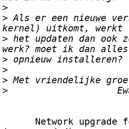
>
>
 Als er een nieuwe ver
>
 het updaten dan ook z
>
>
>
>
      Network upgrade for Kubuntu desktops 