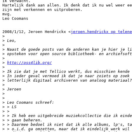
ik verwacht.

Hartelijk dank aan allen. Ik denk dat ik nu wel weer ee
zijn met verkennen en uitproberen.

mvg.

Leo Coomans

2008/1/12, Jeroen Hendrickx <
jeroen.hendrickx op telene
>
>
>
>
>
>
>
http://oss4lib.org/
>
>
>
>
>
>
>
>
>
>
>
>
>
>
>