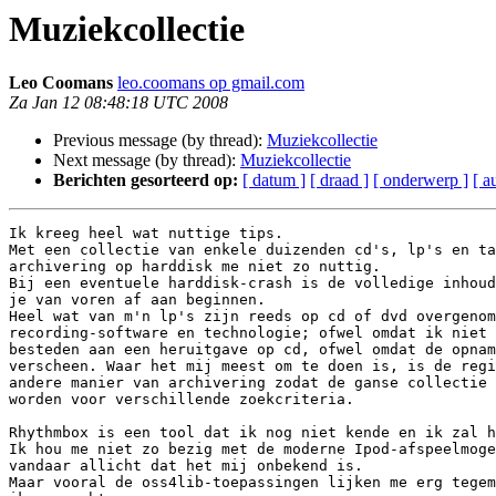
Muziekcollectie
Leo Coomans
leo.coomans op gmail.com
Za Jan 12 08:48:18 UTC 2008
Previous message (by thread):
Muziekcollectie
Next message (by thread):
Muziekcollectie
Berichten gesorteerd op:
[ datum ]
[ draad ]
[ onderwerp ]
[ a
Ik kreeg heel wat nuttige tips.

Met een collectie van enkele duizenden cd's, lp's en ta
archivering op harddisk me niet zo nuttig.

Bij een eventuele harddisk-crash is de volledige inhoud
je van voren af aan beginnen.

Heel wat van m'n lp's zijn reeds op cd of dvd overgenom
recording-software en technologie; ofwel omdat ik niet 
besteden aan een heruitgave op cd, ofwel omdat de opnam
verscheen. Waar het mij meest om te doen is, is de regi
andere manier van archivering zodat de ganse collectie 
worden voor verschillende zoekcriteria.

Rhythmbox is een tool dat ik nog niet kende en ik zal h
Ik hou me niet zo bezig met de moderne Ipod-afspeelmoge
vandaar allicht dat het mij onbekend is.

Maar vooral de oss4lib-toepassingen lijken me erg tegem