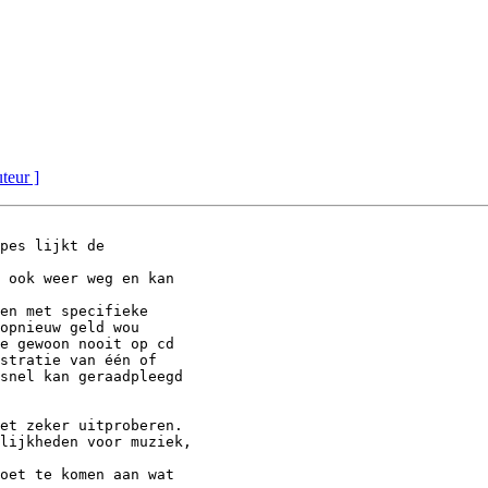
uteur ]
pes lijkt de

 ook weer weg en kan

en met specifieke

opnieuw geld wou

e gewoon nooit op cd

stratie van één of

snel kan geraadpleegd

et zeker uitproberen.

lijkheden voor muziek,

oet te komen aan wat
