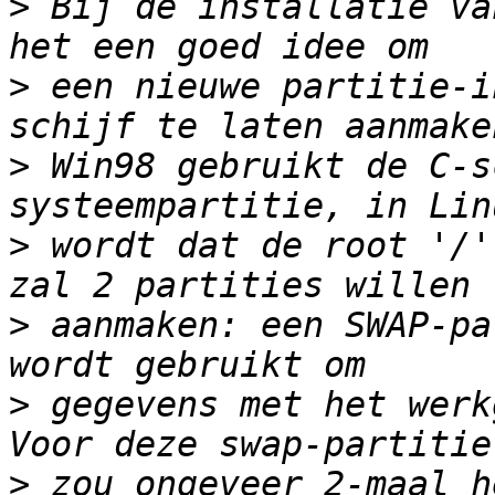
>
 Bij de installatie va
>
 een nieuwe partitie-i
>
 Win98 gebruikt de C-s
>
 wordt dat de root '/'
>
 aanmaken: een SWAP-pa
>
 gegevens met het werk
>
 zou ongeveer 2-maal h