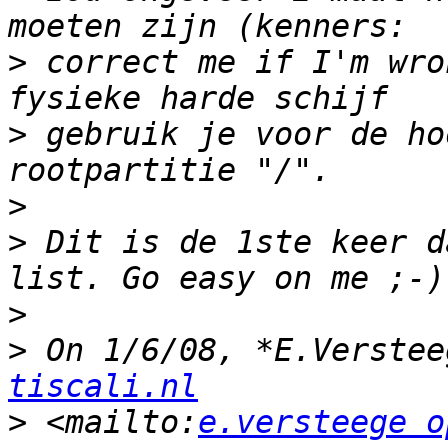
>
 correct me if I'm wro
>
 gebruik je voor de ho
>
>
 Dit is de 1ste keer d
>
>
 On 1/6/08, *E.Verstee
tiscali.nl
>
 <mailto:
e.versteege o