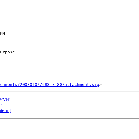
PN

urpose.

chments/20080102/683f7180/attachment.sig
erver
r
uteur ]