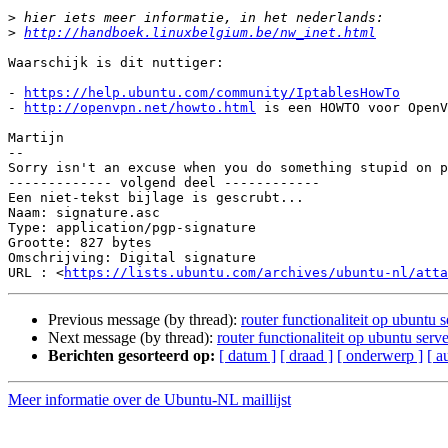
>
>
http://handboek.linuxbelgium.be/nw_inet.html
Waarschijk is dit nuttiger:

- 
https://help.ubuntu.com/community/IptablesHowTo
- 
http://openvpn.net/howto.html
 is een HOWTO voor OpenV
Martijn

-- 

Sorry isn't an excuse when you do something stupid on p
------------- volgend deel ------------

Een niet-tekst bijlage is gescrubt...

Naam: signature.asc

Type: application/pgp-signature

Grootte: 827 bytes

Omschrijving: Digital signature

URL : <
https://lists.ubuntu.com/archives/ubuntu-nl/atta
Previous message (by thread):
router functionaliteit op ubuntu s
Next message (by thread):
router functionaliteit op ubuntu serve
Berichten gesorteerd op:
[ datum ]
[ draad ]
[ onderwerp ]
[ a
Meer informatie over de Ubuntu-NL maillijst