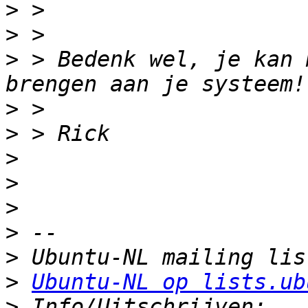
>
>
>
 > Bedenk wel, je kan 
>
>
>
>
>
>
>
>
Ubuntu-NL op lists.ub
>
 Info/Uitschrijven: 