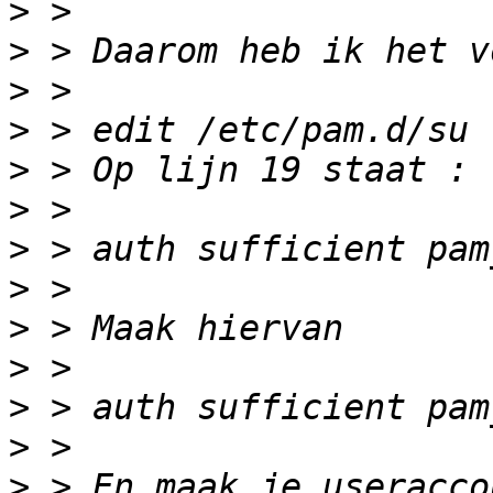
>
>
>
>
>
>
>
>
>
>
>
>
>
 > En maak je useracco