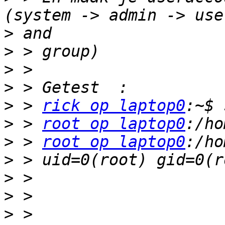
>
>
>
>
>
 > 
rick op laptop0
>
 > 
root op laptop0
>
 > 
root op laptop0
>
>
>
>