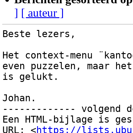
]
[ auteur ]
Beste lezers,

Het context-menu ¨kanto
even puzzelen, maar het

is gelukt.

Johan.

------------- volgend d
Een HTML-bijlage is ges
URL: <
https://lists.ubu