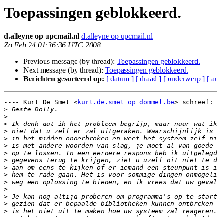
Toepassingen geblokkeerd.
d.alleyne op upcmail.nl
d.alleyne op upcmail.nl
Zo Feb 24 01:36:36 UTC 2008
Previous message (by thread):
Toepassingen geblokkeerd.
Next message (by thread):
Toepassingen geblokkeerd.
Berichten gesorteerd op:
[ datum ]
[ draad ]
[ onderwerp ]
[ a
---- Kurt De Smet <
kurt.de.smet op dommel.be
> schreef:

>
>
>
>
>
>
>
>
>
>
>
>
>
>
>