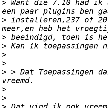
>
 Want die 7.10 had ik 
>
 installeren,237 of 20
>
>
>
>
>
 > Dat Toepassingen da
>
>
>
 Dat vind ik ook vreem