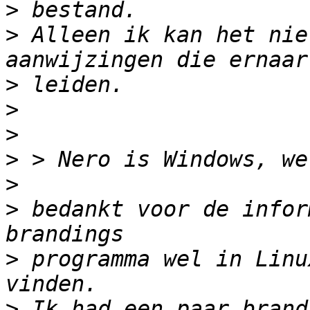
>
>
 Alleen ik kan het nie
>
>
>
>
>
>
 bedankt voor de infor
>
 programma wel in Linu
>
 Ik had een paar brand