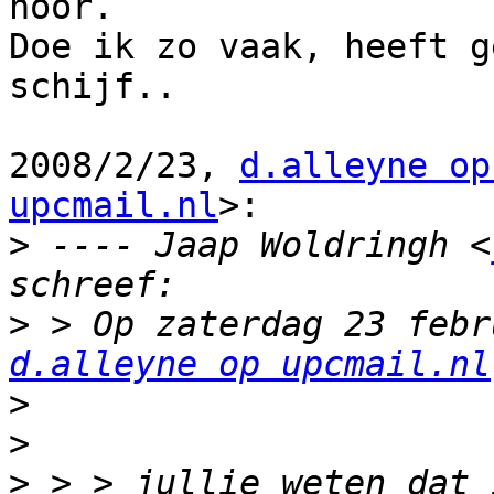
hoor.

Doe ik zo vaak, heeft g
schijf..

2008/2/23, 
d.alleyne op
upcmail.nl
>:

>
 ---- Jaap Woldringh <
>
d.alleyne op upcmail.nl
>
>
>
 > > jullie weten dat 