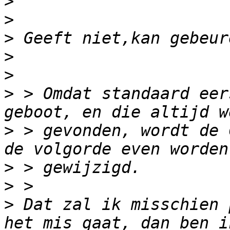
>
>
>
>
>
>
 > Omdat standaard eer
>
 > gevonden, wordt de 
>
>
>
 Dat zal ik misschien 