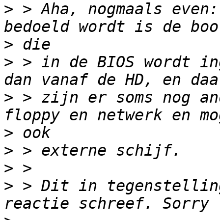
>
 > Aha, nogmaals even:
>
>
 > in de BIOS wordt in
>
 > zijn er soms nog an
>
>
>
>
 > Dit in tegenstellin