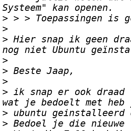
>
>
>
 Hier snap ik geen dra
>
>
>
>
 ik snap er ook draad 
>
>