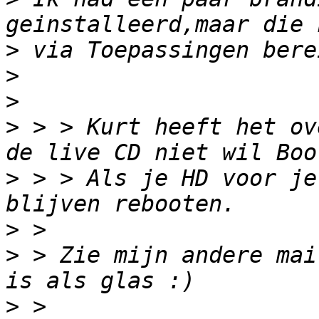
>
>
>
>
 > > Kurt heeft het ov
>
 > > Als je HD voor je
>
>
 > Zie mijn andere mai
>