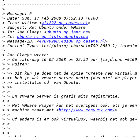
>
>
>
>
>
 From: willem <
wli222 op casema.nl
>
>
 To: Jan Claeys <
ubuntu op janc.be
>
 Cc: 
ubuntu-nl op lists.ubuntu.com
>
 Message-ID: <
47B7D99D.40106 op casema.nl
>
>
>
>
>
>
>
>
>
>
>
>
>
>
>
 > machine maakt met <
http://www.easyvmx.com/
>
>
>
>
>