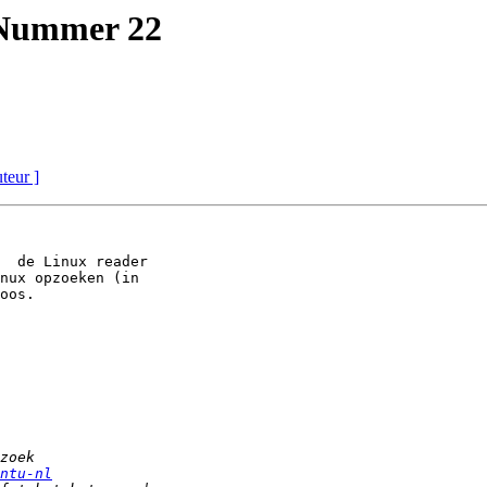
 Nummer 22
uteur ]
  de Linux reader

nux opzoeken (in

oos.

ntu-nl