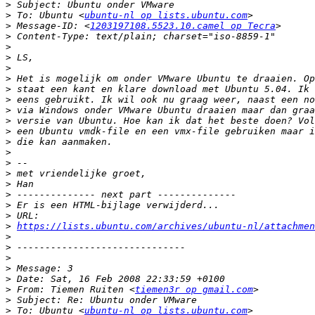
>
>
 To: Ubuntu <
ubuntu-nl op lists.ubuntu.com
>
 Message-ID: <
1203197108.5523.10.camel op Tecra
>
>
>
>
>
>
>
>
>
>
>
>
>
>
>
>
>
>
>
https://lists.ubuntu.com/archives/ubuntu-nl/attachmen
>
>
>
>
>
>
 From: Tiemen Ruiten <
tiemen3r op gmail.com
>
>
 To: Ubuntu <
ubuntu-nl op lists.ubuntu.com