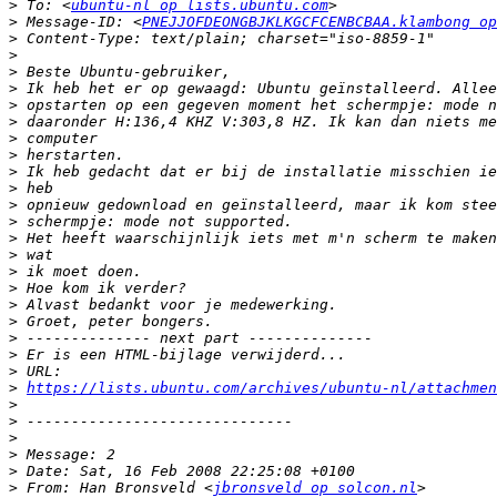
>
 To: <
ubuntu-nl op lists.ubuntu.com
>
 Message-ID: <
PNEJJOFDEONGBJKLKGCFCENBCBAA.klambong op
>
>
>
>
>
>
>
>
>
>
>
>
>
>
>
>
>
>
>
>
>
>
https://lists.ubuntu.com/archives/ubuntu-nl/attachmen
>
>
>
>
>
>
 From: Han Bronsveld <
jbronsveld op solcon.nl