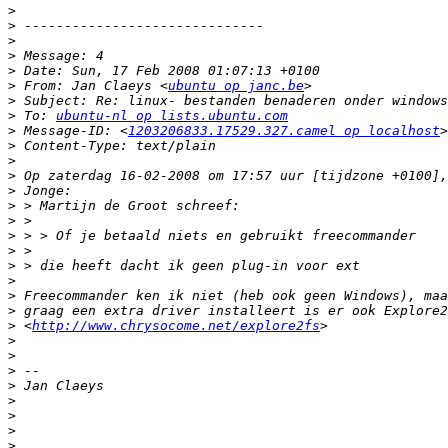
>
>
>
>
>
>
 From: Jan Claeys <
ubuntu op janc.be
>
>
 To: 
ubuntu-nl op lists.ubuntu.com
>
 Message-ID: <
1203206833.17529.327.camel op localhost
>
>
>
>
>
>
>
>
>
>
>
>
>
 <
http://www.chrysocome.net/explore2fs
>
>
>
>
>
>
>
>