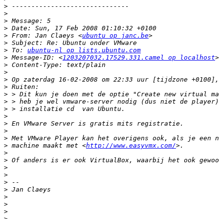
>
>
>
>
>
 From: Jan Claeys <
ubuntu op janc.be
>
>
 To: 
ubuntu-nl op lists.ubuntu.com
>
 Message-ID: <
1203207032.17529.331.camel op localhost
>
>
>
>
>
>
>
>
>
>
>
>
 machine maakt met <
http://www.easyvmx.com/
>
>
>
>
>
>
>
>
>
>