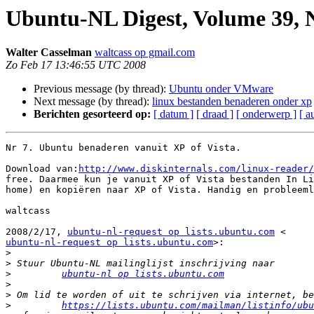
Ubuntu-NL Digest, Volume 39,
Walter Casselman
waltcass op gmail.com
Zo Feb 17 13:46:55 UTC 2008
Previous message (by thread):
Ubuntu onder VMware
Next message (by thread):
linux bestanden benaderen onder xp
Berichten gesorteerd op:
[ datum ]
[ draad ]
[ onderwerp ]
[ a
Nr 7. Ubuntu benaderen vanuit XP of Vista.

Download van:
http://www.diskinternals.com/linux-reader/
free. Daarmee kun je vanuit XP of Vista bestanden In Li
home) en kopiëren naar XP of Vista. Handig en probleeml
waltcass

2008/2/17, 
ubuntu-nl-request op lists.ubuntu.com
ubuntu-nl-request op lists.ubuntu.com
>:

>
>
>
ubuntu-nl op lists.ubuntu.com
>
>
>
https://lists.ubuntu.com/mailman/listinfo/ubu