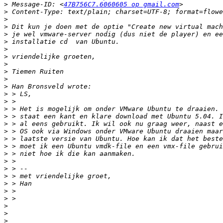
>
 Message-ID: <
47B756C7.6060605 op gmail.com
>
>
>
>
>
>
>
>
>
>
>
>
>
>
>
>
>
>
>
>
>
>
>
>
>
>
>
>
>