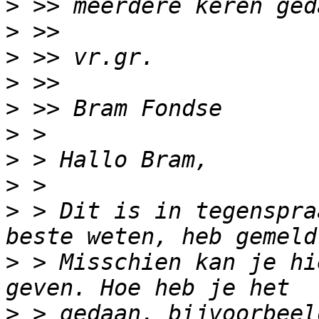
>
>
>
>
>
>
>
>
>
 > Dit is in tegenspra
>
 > Misschien kan je hi
>
 > gedaan, bijvoorbeel